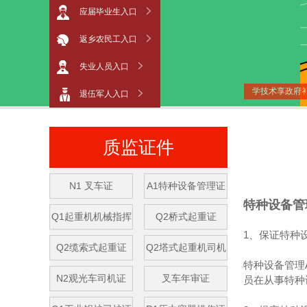
应届毕业生入口
返乡农民工入口
失业人员入口
学技术享政府
退伍军人入口
质监证件
N1 叉车证
A1特种设备管理证
特种设备管
Q1起重机机械指挥
Q2桥式起重证
1、保证特种
Q2缆索式起重证
Q2塔式起重机司机
特种设备管理
N2观光车司机证
叉车年审证
员在从事特种