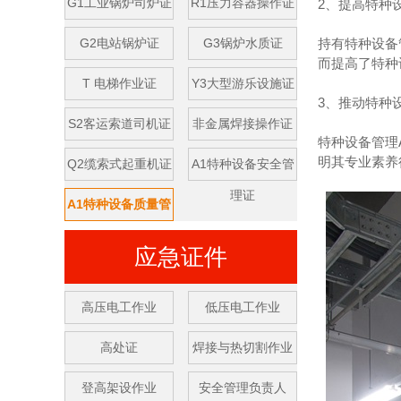
G1工业锅炉司炉证
R1压力容器操作证
2、提高特种
G2电站锅炉证
G3锅炉水质证
持有特种设备
而提高了特种
T 电梯作业证
Y3大型游乐设施证
3、推动特种
S2客运索道司机证
非金属焊接操作证
特种设备管理
明其专业素养
Q2缆索式起重机证
A1特种设备安全管
理证
A1特种设备质量管
理证
应急证件
高压电工作业
低压电工作业
高处证
焊接与热切割作业
登高架设作业
安全管理负责人