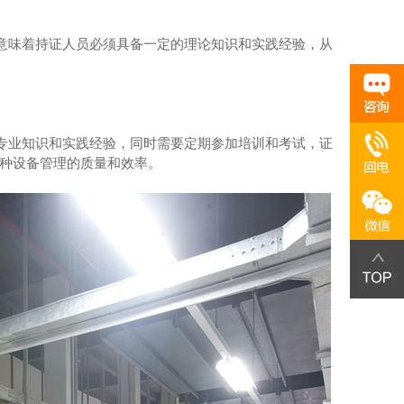
意味着持证人员必须具备一定的理论知识和实践经验，从
专业知识和实践经验，同时需要定期参加培训和考试，证
种设备管理的质量和效率。