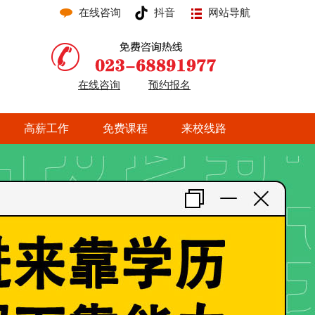
在线咨询
抖音
网站导航
在线咨询
预约报名
高薪工作
免费课程
来校线路