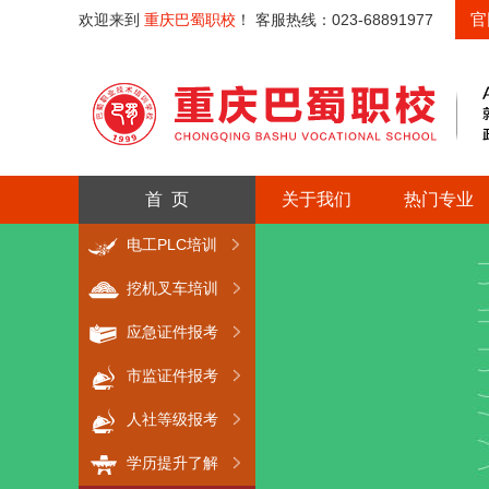
官
欢迎来到
重庆巴蜀职校
！ 客服热线：023-68891977
首 页
关于我们
热门专业
电工PLC培训
挖机叉车培训
应急证件报考
市监证件报考
人社等级报考
学历提升了解