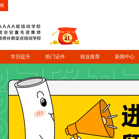
网
学历提升
热门证件
就业推荐
新闻中心