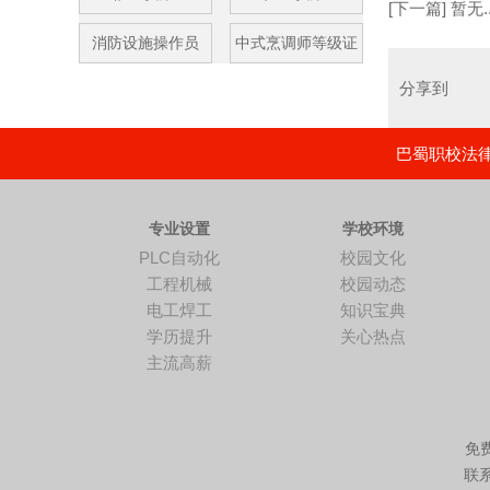
[下一篇] 暂无..
消防设施操作员
中式烹调师等级证
分享到
巴蜀职校法律顾
专业设置
学校环境
PLC自动化
校园文化
工程机械
校园动态
电工焊工
知识宝典
学历提升
关心热点
主流高薪
免费
联