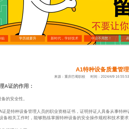
补贴
学历就要升
新时代，学好技术
毕业不用愁！
A1特种设备质量管
来源：重庆巴蜀职校 时间：2024/4/9 16:55:5
理A证的作用：
设备的安全性。
A证是特种设备管理人员的职业资格证书，证明持证人具备从事特种
设备相关工作时，能够熟练掌握特种设备的安全操作规程和技术要求