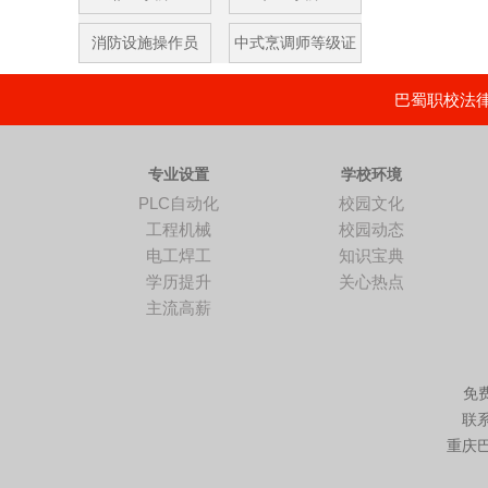
消防设施操作员
中式烹调师等级证
巴蜀职校法律顾
专业设置
学校环境
PLC自动化
校园文化
工程机械
校园动态
电工焊工
知识宝典
学历提升
关心热点
主流高薪
免费
联
重庆