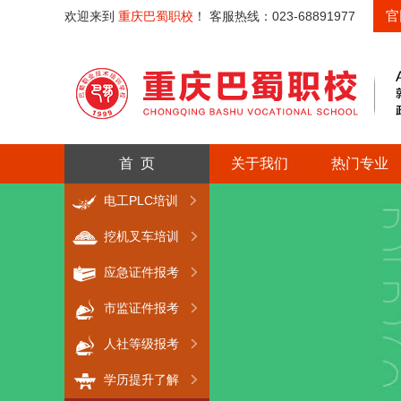
官
欢迎来到
重庆巴蜀职校
！ 客服热线：023-68891977
首 页
关于我们
热门专业
电工PLC培训
挖机叉车培训
应急证件报考
市监证件报考
人社等级报考
学历提升了解