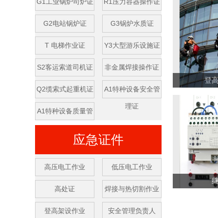
G1工业锅炉司炉证
R1压力容器操作证
G2电站锅炉证
G3锅炉水质证
T 电梯作业证
Y3大型游乐设施证
S2客运索道司机证
非金属焊接操作证
登
Q2缆索式起重机证
A1特种设备安全管
理证
A1特种设备质量管
理证
应急证件
高压电工作业
低压电工作业
高处证
焊接与热切割作业
登高架设作业
安全管理负责人