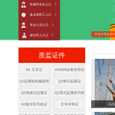
应届毕业生入口
返乡农民工入口
失业人员入口
学技术享政府
退伍军人入口
质监证件
N1 叉车证
A1特种设备管理证
Q1起重机机械指挥
Q2桥式起重证
Q2缆索式起重证
Q2塔式起重机司机
高
N2观光车司机证
叉车年审证